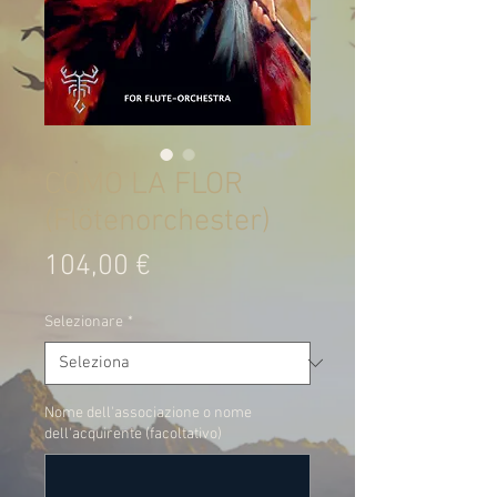
COMO LA FLOR
(Flötenorchester)
Prezzo
104,00 €
Selezionare
*
Nome dell'associazione o nome
dell'acquirente (facoltativo)