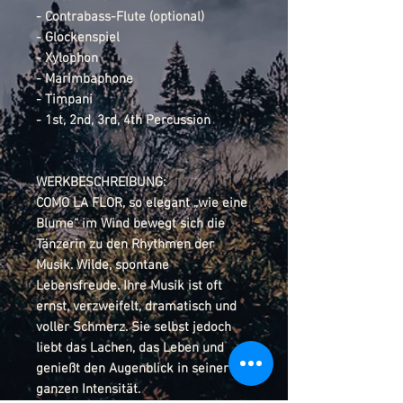
- Contrabass-Flute (optional)
- Glockenspiel
- Xylophon
- Marimbaphone
- Timpani
- 1st, 2nd, 3rd, 4th Percussion
WERKBESCHREIBUNG:
COMO LA FLOR, so elegant „wie eine
Blume“ im Wind bewegt sich die
Tänzerin zu den Rhythmen der
Musik. Wilde, spontane
Lebensfreude. Ihre Musik ist oft
ernst, verzweifelt, dramatisch und
voller Schmerz. Sie selbst jedoch
liebt das Lachen, das Leben und
genießt den Augenblick in seiner
ganzen Intensität.